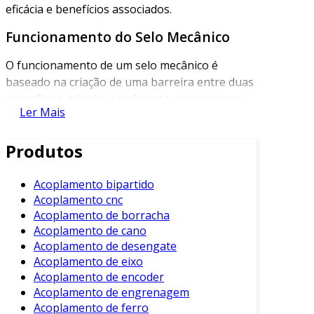
eficácia e benefícios associados.
Funcionamento do Selo Mecânico
O funcionamento de um selo mecânico é
baseado na criação de uma barreira entre duas
superfícies móveis, geralmente um eixo e um
Ler Mais
invólucro. Essa barreira impede a passagem de
líquidos e gases, protegendo o ambiente
Produtos
externo de contaminações e garantindo
eficiência operacional.
Acoplamento bipartido
Os componentes principais do selo incluem
Acoplamento cnc
duas superfícies de vedação, uma mola de
Acoplamento de borracha
compressão e a carcaça que mantém tudo no
Acoplamento de cano
lugar. Essas partes trabalham em conjunto
Acoplamento de desengate
Acoplamento de eixo
para garantir que o selo funcione de maneira
Acoplamento de encoder
eficaz, mesmo em condições extremas.
Acoplamento de engrenagem
Tipos de Selo Mecânico
Acoplamento de ferro