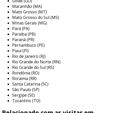
Goiás (GO)
o acoplamento encoder é amplamente utilizado
Maranhão (MA)
em diversas indústrias e aplicações onde é
Mato Grosso (MT)
necessário monitorar a posição ou a velocidade
Mato Grosso do Sul (MS)
de um motor. algumas das principais aplicações
Minas Gerais (MG)
incluem:
Pará (PA)
Paraíba (PB)
máquinas cnc:
utilizado para fornecer
Paraná (PR)
feedback preciso sobre a posição das
Pernambuco (PE)
ferramentas de corte, garantindo um
Piauí (PI)
desempenho ótimo e exato.
Rio de Janeiro (RJ)
Rio Grande do Norte (RN)
automação industrial:
essencial em
Rio Grande do Sul (RS)
sistemas de controle de movimento onde
Rondônia (RO)
o controle da posição é crucial, como em
Roraima (RR)
transportadores e linhas de montagem.
Santa Catarina (SC)
robótica:
em braços robóticos, o
São Paulo (SP)
Sergipe (SE)
acoplamento encoders transmite dados
Tocantins (TO)
de posicionamento, permitindo
movimentos precisos e coordenados.
Relacionado com as visitas em