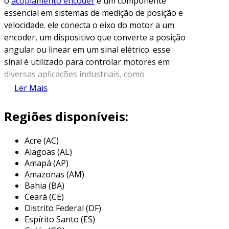
o
acoplamento encoder
é um componente
essencial em sistemas de medição de posição e
velocidade. ele conecta o eixo do motor a um
encoder, um dispositivo que converte a posição
angular ou linear em um sinal elétrico. esse
sinal é utilizado para controlar motores em
diversas aplicações industriais, como
automação, robótica e controle de movimento.
Ler Mais
existem diferentes tipos de acoplamentos, que
Regiões disponíveis:
variam em design e funcionalidade, mas todos
têm como objetivo garantir a transmissão
Acre (AC)
eficiente de torque e movimento entre o motor
Alagoas (AL)
e o encoder. sua escolha correta é fundamental
Amapá (AP)
para garantir a precisão e a confiabilidade do
Amazonas (AM)
sistema como um todo.
Bahia (BA)
Ceará (CE)
principais aplicações do
Distrito Federal (DF)
acoplamento encoder
Espírito Santo (ES)