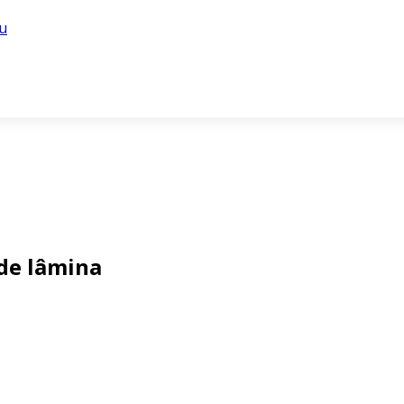
u
de lâmina