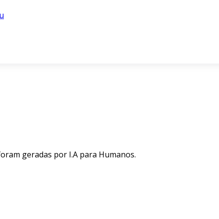
u
 foram geradas por I.A para Humanos.