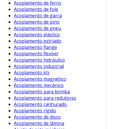
Projetado para absorver choques e
Acoplamento de ferro
Acoplamento de fole
oscilações. Utilizado em aplicações que
Acoplamento de garra
requerem uma certa flexibilidade na
Acoplamento de pino
conexão.
Acoplamento de pneu
Acoplamento de Torque
: Protege
Acoplamento elástico
motores e eixos de cargas excessivas,
Acoplamento estriado
desconectando se o torque exceder um
Acoplamento flange
limite predefinido.
Acoplamento flexível
Acoplamento hidráulico
Benefícios do Acoplamento de Eixo
Acoplamento industrial
Acoplamento ktr
Os acoplamentos de eixo oferecem uma série
Acoplamento magnético
de vantagens que são fundamentais para o
Acoplamento mecânico
desempenho das máquinas:
Acoplamento para bomba
Acoplamento para redutores
Eficiência na Transmissão de Energia
:
Acoplamento ranhurado
Garantem que a energia seja transmitida
Acoplamento rígido
de forma efetiva entre componentes,
Acoplamento de disco
minimizando perdas.
Acoplamento de lâmina