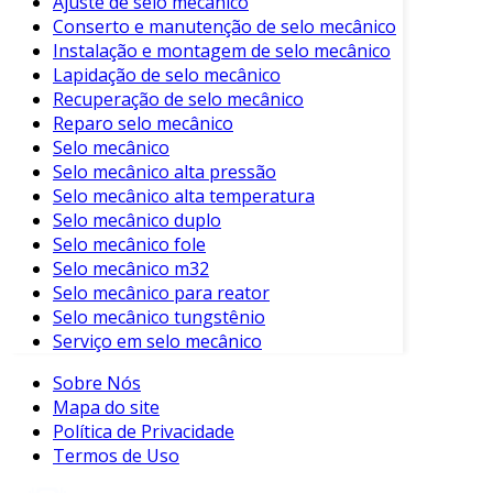
Ajuste de selo mecânico
Redução de Vibrações
: Através do uso de
Conserto e manutenção de selo mecânico
acoplamentos flexíveis, é possível mitigar
Instalação e montagem de selo mecânico
vibrações que podem danificar os
Lapidação de selo mecânico
equipamentos.
Recuperação de selo mecânico
Reparo selo mecânico
Facilidade de Manutenção
: Muitos
Selo mecânico
modelos permitem fácil instalação e
Selo mecânico alta pressão
remoção, facilitando a manutenção e
Selo mecânico alta temperatura
reparo de máquinas.
Selo mecânico duplo
Versatilidade de Aplicação
: Podem ser
Selo mecânico fole
utilizados em diversas indústrias, desde a
Selo mecânico m32
automotiva até a petroquímica.
Selo mecânico para reator
Selo mecânico tungstênio
Aplicações Comuns
Serviço em selo mecânico
Os acoplamentos de eixo são utilizados em
Sobre Nós
diversas indústrias. As principais aplicações
Mapa do site
Política de Privacidade
incluem:
Termos de Uso
Indústria de Maquinário Pesado
: Usados