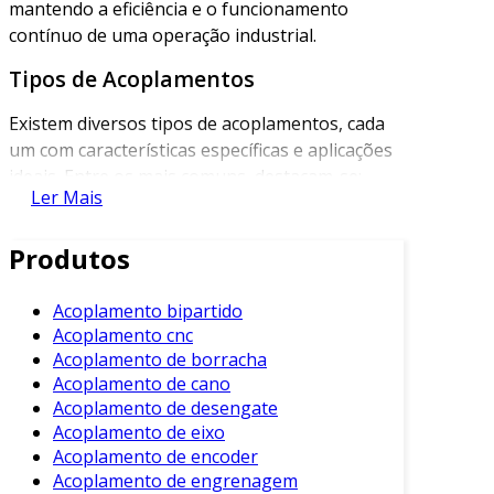
mantendo a eficiência e o funcionamento
contínuo de uma operação industrial.
Tipos de Acoplamentos
Existem diversos tipos de acoplamentos, cada
um com características específicas e aplicações
ideais. Entre os mais comuns, destacam-se:
Ler Mais
Acoplamento Rígido
: Conecta eixos com
exatidão, sem permitir movimentação.
Produtos
Ideal para situações onde o alinhamento é
perfeito.
Acoplamento bipartido
Acoplamento cnc
Acoplamento Flexível
: Permite certo
Acoplamento de borracha
grau de desalinhamento entre os eixos,
Acoplamento de cano
sendo útil em condições de vibração. É
Acoplamento de desengate
frequentemente utilizado em sistemas
Acoplamento de eixo
que experienciam impactos.
Acoplamento de encoder
Acoplamento de Deslizamento
:
Acoplamento de engrenagem