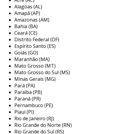
pela qualidade e buscando garantir o mais alto
Alagoas (AL)
nível de satisfação de cada cliente.
Amapá (AP)
Amazonas (AM)
o selo mecânico com carvão é um componente
Bahia (BA)
essencial em sistemas de bombeamento
Ceará (CE)
industrial, projetado para evitar vazamentos de
Distrito Federal (DF)
fluidos, como água, produtos químicos ou óleo,
Espírito Santo (ES)
entre o eixo rotativo da bomba e a carcaça.
Goiás (GO)
Maranhão (MA)
essa vedação é crucial para proteger o
Mato Grosso (MT)
ambiente externo, os equipamentos e,
Mato Grosso do Sul (MS)
principalmente, as pessoas. a linha de selos
Minas Gerais (MG)
mecânicos é desenvolvida para aplicações em
Pará (PA)
bombas, compressores, misturadores,
Paraíba (PB)
turbinas, reatores, homogeneizadores,
Paraná (PR)
sopradores e sistemas a gás, disponível em
Pernambuco (PE)
diversas versões, como cartucho, simples,
Piauí (PI)
duplo, magnético, entre outros.
Rio de Janeiro (RJ)
Rio Grande do Norte (RN)
os selos são projetados para operar em altas
Rio Grande do Sul (RS)