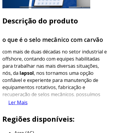
Descrição do produto
o que é o selo mecânico com carvão
com mais de duas décadas no setor industrial e
offshore, contando com equipes habilitadas
para trabalhar nas mais diversas situações,
nós, da
lapsol
, nos tornamos uma opção
confiável e experiente para manutenção de
equipamentos rotativos, fabricação e
recuperação de selos mecânicos. possuímos
todas as certificações e documentos que nos
Ler Mais
habilitam a prestar serviços de manutenção
com excelência, bem como na fabricação de
Regiões disponíveis:
nossos produtos. temos como objetivo
oferecer soluções efetivas, prezando sempre
Acre (AC)