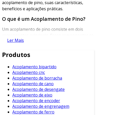
acoplamento de pino, suas características,
benefícios e aplicações práticas.
O que é um Acoplamento de Pino?
Um acoplamento de pino consiste em dois
componentes principais. Esses componentes se
Ler Mais
conectam através de um pino ou um conjunto
de pinos. Este design permite uma conexão
Produtos
segura entre eixos, mantendo a alinhamento e
a transmissão de força.
Acoplamento bipartido
Além disso, o sistema de pinos possibilita a
Acoplamento cnc
desconexão fácil e rápida. Isso é
Acoplamento de borracha
particularmente vantajoso em sistemas onde a
Acoplamento de cano
manutenção e as trocas de peças são
Acoplamento de desengate
Acoplamento de eixo
frequentes.
Acoplamento de encoder
Características do Acoplamento de
Acoplamento de engrenagem
Pino
Acoplamento de ferro