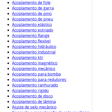
Acoplamento de fole
As características dos acoplamentos de pino
Acoplamento de garra
variam conforme o modelo e a aplicação.
Acoplamento de pino
Contudo, algumas características comuns
Acoplamento de pneu
Acoplamento elástico
incluem:
Acoplamento estriado
Alinhamento Simples
: O design do
Acoplamento flange
acoplamento permite um fácil
Acoplamento flexível
Acoplamento hidráulico
alinhamento entre os eixos.
Acoplamento industrial
Facilidade de Instalação
: A instalação é
Acoplamento ktr
rápida e não requer ferramentas
Acoplamento magnético
complexas.
Acoplamento mecânico
Acoplamento para bomba
Versatilidade
: Pode ser utilizado em
Acoplamento para redutores
várias configurações de eixos e
Acoplamento ranhurado
maquinários.
Acoplamento rígido
Durabilidade
: Fabricados com materiais
Acoplamento de disco
resistentes, oferecem longa vida útil.
Acoplamento de lâmina
Ajuste de selo mecânico
Essas características fazem do acoplamento de