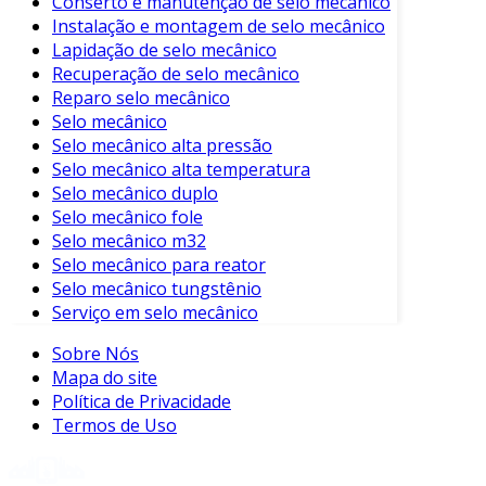
Conserto e manutenção de selo mecânico
pino uma escolha popular em diversos setores
Instalação e montagem de selo mecânico
industriais.
Lapidação de selo mecânico
Recuperação de selo mecânico
Benefícios do Acoplamento de Pino
Reparo selo mecânico
Selo mecânico
Entre os principais benefícios do acoplamento
Selo mecânico alta pressão
de pino, destacam-se:
Selo mecânico alta temperatura
Selo mecânico duplo
Redução de Vibrações
: O design absorve
Selo mecânico fole
choques e vibrações, protegendo os
Selo mecânico m32
componentes conectados.
Selo mecânico para reator
Selo mecânico tungstênio
Baixa Manutenção
: Requer pouca
Serviço em selo mecânico
manutenção, economizando tempo e
recursos.
Sobre Nós
Custo Acessível
: Geralmente, o
Mapa do site
Política de Privacidade
investimento inicial é baixo em
Termos de Uso
comparação com outras soluções.
Facilidade de Troca
: Permite a