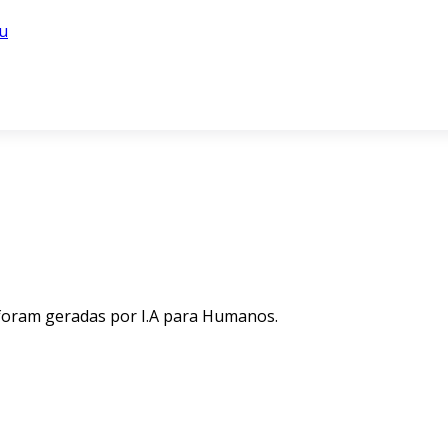
u
 foram geradas por I.A para Humanos.