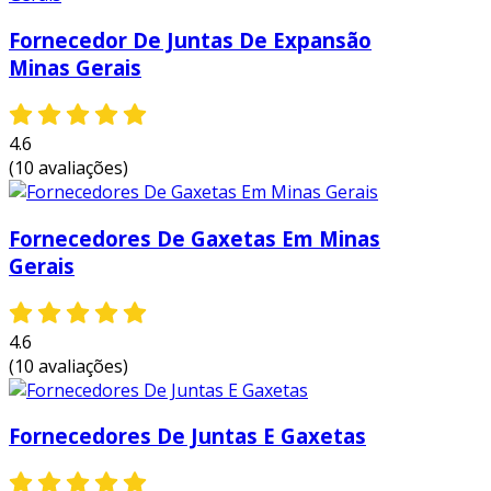
boa cotação no mercado.
Fornecedor De Juntas De Expansão
Minas Gerais
a mecflu selos mecânicos é uma empresa que
tem se destacado da concorrência pela
idoneidade em tudo que faz, onde garantem
4.6
uma entrega de excelência de ponta a ponta.
(10 avaliações)
Fornecedores De Gaxetas Em Minas
Gerais
4.6
(10 avaliações)
Fornecedores De Juntas E Gaxetas