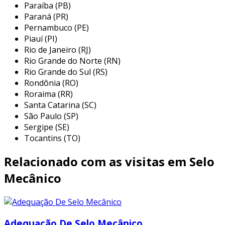
mecânicos se mostra referência por ter:
Paraíba (PB)
Paraná (PR)
soluções eficazes para vedações
Pernambuco (PE)
dinâmicas;
Piauí (PI)
Rio de Janeiro (RJ)
centro de engenharia e assistência técnica
Rio Grande do Norte (RN)
para o cliente;
Rio Grande do Sul (RS)
sustentabilidade e tecnologia de seus
Rondônia (RO)
produtos e serviços;
Roraima (RR)
Santa Catarina (SC)
escritório de alta qualidade onde são
São Paulo (SP)
realizadas as atividades.
Sergipe (SE)
Tocantins (TO)
sem perder o foco em
fabricante de selo
mecânico
, deve-se ter a exatidão em orçar com
Relacionado com as visitas em Selo
empresas que prezam por produtos e serviços
que tenham ótima qualidade e precisão, pontos
Mecânico
importantes que ficam de fora no planejamento
de empresas que visam apenas o lucro,
deixando a desejar nos outros fatores.
Adequação De Selo Mecânico