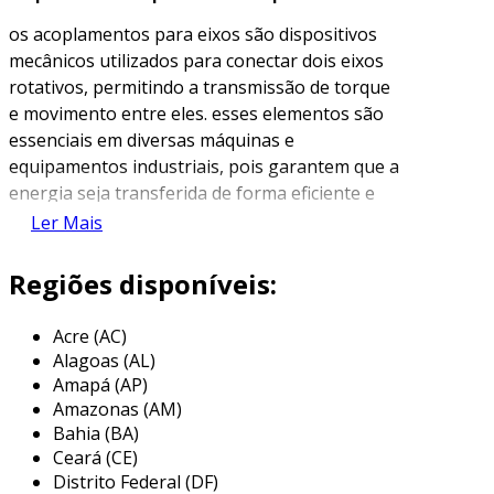
os acoplamentos para eixos são dispositivos
mecânicos utilizados para conectar dois eixos
rotativos, permitindo a transmissão de torque
e movimento entre eles. esses elementos são
essenciais em diversas máquinas e
equipamentos industriais, pois garantem que a
energia seja transferida de forma eficiente e
sem rupturas durante a operação. o projeto e a
Ler Mais
escolha do acoplamento correto são
determinantes para o desempenho e a
Regiões disponíveis:
durabilidade do sistema mecânico.
Acre (AC)
os acoplamentos podem variar em design,
Alagoas (AL)
material e finalidade, dependendo das
Amapá (AP)
necessidades específicas da aplicação. eles
Amazonas (AM)
podem ser flexíveis ou rígidos, cada um com
Bahia (BA)
suas características e funcionalidades.
Ceará (CE)
enquanto os acoplamentos flexíveis permitem
Distrito Federal (DF)