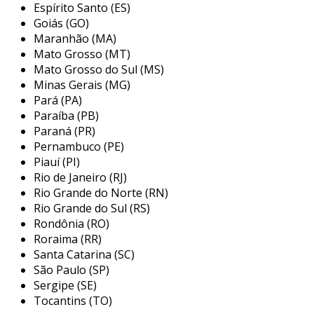
um certo grau de desalinhamento entre os
Espírito Santo (ES)
eixos, os rígidos mantêm uma conexão direta,
Goiás (GO)
Maranhão (MA)
ideal para aplicações onde o alinhamento
Mato Grosso (MT)
perfeito é garantido.
Mato Grosso do Sul (MS)
principais tipos de acoplamentos
Minas Gerais (MG)
para eixos
Pará (PA)
Paraíba (PB)
existem diversos tipos de acoplamentos, cada
Paraná (PR)
um projetado para atender a diferentes
Pernambuco (PE)
Piauí (PI)
requisitos de trabalho. a escolha adequada do
Rio de Janeiro (RJ)
tipo de acoplamento é crucial para assegurar
Rio Grande do Norte (RN)
uma operação eficiente, minimizando o
Rio Grande do Sul (RS)
desgaste dos componentes e prevenindo
Rondônia (RO)
falhas. os principais tipos incluem:
Roraima (RR)
Santa Catarina (SC)
acoplamentos rígidos:
conectam os
São Paulo (SP)
eixos sem permitir desalinhamento, sendo
Sergipe (SE)
utilizados em aplicações onde a precisão é
Tocantins (TO)
crítica.