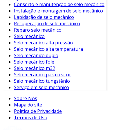
Conserto e manutenção de selo mecânico
vantagens que tornam seu uso altamente
Instalação e montagem de selo mecânico
apreciado em diferentes setores. Entre os
Lapidação de selo mecânico
principais benefícios, podemos destacar:
Recuperação de selo mecânico
Reparo selo mecânico
Alinhamento Preciso
: Garantem que os
Selo mecânico
eixos permaneçam perfeitamente
Selo mecânico alta pressão
alinhados, minimizando o desgaste.
Selo mecânico alta temperatura
Baixa Manutenção
: Devido à sua
Selo mecânico duplo
simplicidade e durabilidade, requerem
Selo mecânico fole
pouca manutenção ao longo da vida útil.
Selo mecânico m32
Selo mecânico para reator
Eficiência Energética
: A transmissão
Selo mecânico tungstênio
direta de torque resulta em menor perda
Serviço em selo mecânico
de energia durante a operação.
Sobre Nós
Por outro lado, a rigidez do acoplamento
Mapa do site
significa que qualquer desvio significativo nos
Política de Privacidade
eixos pode levar a falhas. Portanto, um
Termos de Uso
alinhamento cuidadoso é essencial para evitar
problemas.