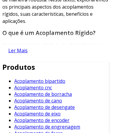
os principais aspectos dos acoplamentos
rígidos, suas características, benefícios e
aplicações.
O que é um Acoplamento Rígido?
Um acoplamento rígido é um dispositivo que
Ler Mais
conecta dois eixos de forma que eles operem
como uma única unidade. Ao contrário dos
Produtos
acoplamentos flexíveis, que permitem
pequenas variações de alinhamento, os rígidos
não absorvem desvios laterais. Portanto, a
Acoplamento bipartido
Acoplamento cnc
precisão no alinhamento dos eixos é vital para
Acoplamento de borracha
o desempenho eficaz.
Acoplamento de cano
Características dos Acoplamentos
Acoplamento de desengate
Rígidos
Acoplamento de eixo
Acoplamento de encoder
Entre as principais características dos
Acoplamento de engrenagem
acoplamentos rígidos, destacam-se: