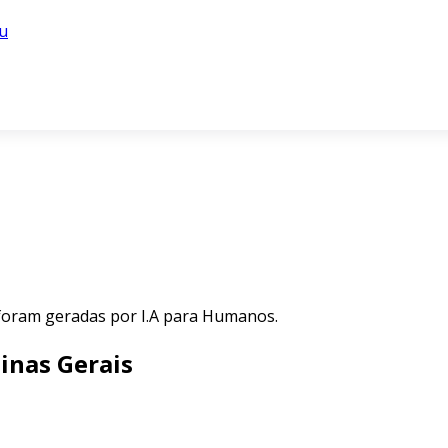
u
 foram geradas por I.A para Humanos.
inas Gerais