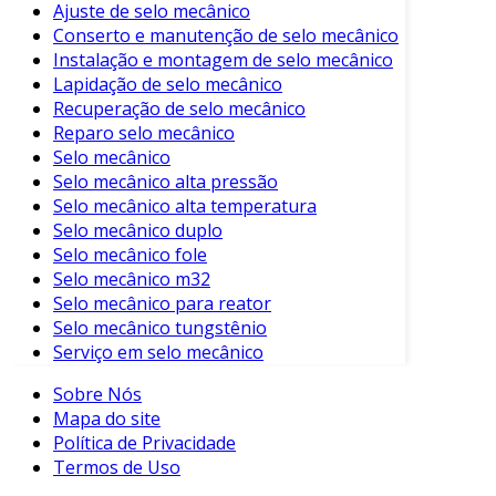
Ajuste de selo mecânico
Bipartido
Conserto e manutenção de selo mecânico
Instalação e montagem de selo mecânico
O acoplamento bipartido é amplamente
Lapidação de selo mecânico
utilizado em várias indústrias. Algumas
Recuperação de selo mecânico
aplicação incluem:
Reparo selo mecânico
Selo mecânico
Indústria Automotiva:
Conecta eixos de
Selo mecânico alta pressão
transmissão e motores, garantindo
Selo mecânico alta temperatura
eficiência no funcionamento.
Selo mecânico duplo
Selo mecânico fole
Indústria Farmacêutica:
Utilizado em
Selo mecânico m32
bombas e misturadores, onde a precisão
Selo mecânico para reator
de operação é fundamental.
Selo mecânico tungstênio
Indústria de Saneamento:
Em estações
Serviço em selo mecânico
de tratamento, conecta bombas a eixos,
Sobre Nós
suportando variações de carga.
Mapa do site
Tipos de Acoplamento Bipartido
Política de Privacidade
Termos de Uso
Existem diversas variações de acoplamentos