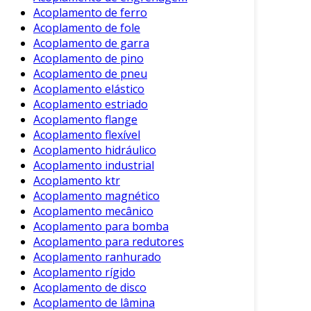
Acoplamento de ferro
Entre os principais benefícios do acoplamento
Acoplamento de fole
bipartido, destacam-se:
Acoplamento de garra
Acoplamento de pino
Facilidade de Manutenção:
Por ser
Acoplamento de pneu
bipartido, facilita o acesso às partes
Acoplamento elástico
conectadas para manutenções.
Acoplamento estriado
Acoplamento flange
Compensação de Desalinhamento:
Acoplamento flexível
Pode suportar desalinhamentos
Acoplamento hidráulico
angulares e paralelos, reduzindo o
Acoplamento industrial
desgaste.
Acoplamento ktr
Redução de Vibrações:
Absorve choques
Acoplamento magnético
Acoplamento mecânico
e vibrações, contribuindo para um
Acoplamento para bomba
funcionamento mais suave.
Acoplamento para redutores
Versatilidade:
Adaptável a diferentes
Acoplamento ranhurado
aplicações, servindo em motores elétricos,
Acoplamento rígido
bombas e compressores.
Acoplamento de disco
Acoplamento de lâmina
Aplicações Comuns do Acoplamento