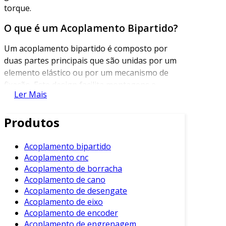
torque.
O que é um Acoplamento Bipartido?
Um acoplamento bipartido é composto por
duas partes principais que são unidas por um
elemento elástico ou por um mecanismo de
fixação. Este design facilita montagens e
Ler Mais
desmontagens, oferecendo praticidade em
manutenções.
Produtos
Adicionalmente, sua estrutura permite
compensações de desalinhamento entre os
Acoplamento bipartido
eixos, que podem ocorrer devido a variações de
Acoplamento cnc
temperatura, vibrações ou desgastes
Acoplamento de borracha
mecânicos. Essa característica é fundamental
Acoplamento de cano
para prolongar a vida útil dos componentes
Acoplamento de desengate
Acoplamento de eixo
conectados.
Acoplamento de encoder
Benefícios do Acoplamento Bipartido
Acoplamento de engrenagem