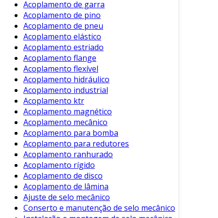
Acoplamento de garra
características específicas que podem atender
Acoplamento de pino
diferentes necessidades de aplicação. Os
Acoplamento de pneu
principais tipos incluem:
Acoplamento elástico
Acoplamento estriado
Acoplamentos rígidos
: Ideal para
Acoplamento flange
aplicações onde o alinhamento é preciso.
Acoplamento flexível
Acoplamentos flexíveis
: Permitem
Acoplamento hidráulico
tolerância a desalinhamentos,
Acoplamento industrial
absorvendo vibrações.
Acoplamento ktr
Acoplamento magnético
Acoplamentos de diafragma
: Utilizados
Acoplamento mecânico
em altas rotações e em condições de
Acoplamento para bomba
carga variável.
Acoplamento para redutores
Acoplamentos elásticos
: Com
Acoplamento ranhurado
Acoplamento rígido
características de amortecimento que
Acoplamento de disco
reduzem o desgaste nas peças.
Acoplamento de lâmina
Benefícios dos Acoplamentos para
Ajuste de selo mecânico
Bomba
Conserto e manutenção de selo mecânico