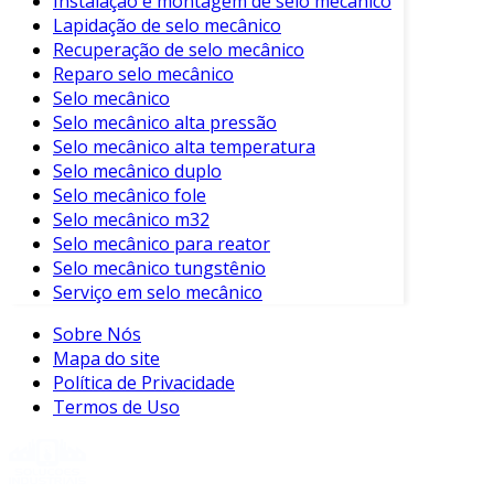
Instalação e montagem de selo mecânico
Quando utilizados corretamente, os
Lapidação de selo mecânico
acoplamentos para bomba proporcionam uma
Recuperação de selo mecânico
Reparo selo mecânico
série de vantagens, incluindo:
Selo mecânico
Eficiência Energética
: Transmitem
Selo mecânico alta pressão
potência de forma eficaz, minimizando
Selo mecânico alta temperatura
Selo mecânico duplo
perdas.
Selo mecânico fole
Redução de Vibrações
: Causam menos
Selo mecânico m32
estresse nas máquinas, aumentando a
Selo mecânico para reator
vida útil.
Selo mecânico tungstênio
Serviço em selo mecânico
Facilidade de Manutenção
: Muitos tipos
permitem fácil instalação e troca,
Sobre Nós
reduzindo o tempo de inatividade.
Mapa do site
Política de Privacidade
Versatilidade
: Adaptam-se a diferentes
Termos de Uso
aplicações e tipos de bombas.
Considerações na Escolha do
Acoplamento