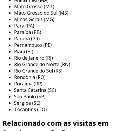
Mato Grosso (MT)
extremas, como indústria de construção e
Mato Grosso do Sul (MS)
automotiva.
Minas Gerais (MG)
principais aplicações do
Pará (PA)
acoplamento steck
Paraíba (PB)
Paraná (PR)
o acoplamento steck é versátil e pode ser
Pernambuco (PE)
Piauí (PI)
utilizado em diversas situações e indústrias. sua
Rio de Janeiro (RJ)
facilidade de uso e segurança fazem dele uma
Rio Grande do Norte (RN)
escolha popular em aplicações que precisam de
Rio Grande do Sul (RS)
rapidez na conexão e desconexão de sistemas.
Rondônia (RO)
as principais aplicações incluem:
Roraima (RR)
Santa Catarina (SC)
sistemas hidráulicos:
frequentemente
São Paulo (SP)
utilizado em máquinas pesadas e
Sergipe (SE)
equipamentos de construção, onde a
Tocantins (TO)
transferência de fluídos é essencial e a
conexão rápida pode evitar paradas de
Relacionado com as visitas em
operação.