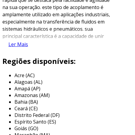
na sua operação. este tipo de acoplamento é
amplamente utilizado em aplicações industriais,
especialmente na transferência de fluidos em
sistemas hidráulicos e pneumáticos. sua
principal característica é a capacidade de unir
ou desconectar elementos com um simples
Ler Mais
movimento, sem a necessidade de ferramentas
adicionais, o que proporciona maior eficiência
Regiões disponíveis:
nas operações.
Acre (AC)
esses acoplamentos são projetados para
Alagoas (AL)
garantir a vedação adequada e evitar
Amapá (AP)
vazamentos durante o uso. o funcionamento
Amazonas (AM)
do acoplamento steck se dá por meio de um
Bahia (BA)
mecanismo que utiliza um sistema de clipes ou
Ceará (CE)
retenções, garantindo que as partes
Distrito Federal (DF)
conectadas permaneçam unidas de forma
Espírito Santo (ES)
segura, mesmo sob alta pressão. isso o torna
Goiás (GO)
Maranhão (MA)
ideal para ambientes que exigem condições