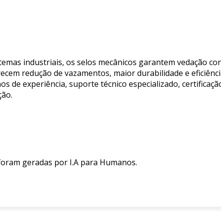
temas industriais, os selos mecânicos garantem vedação co
recem redução de vazamentos, maior durabilidade e eficiênc
de experiência, suporte técnico especializado, certificaçã
ção.
 foram geradas por I.A para Humanos.