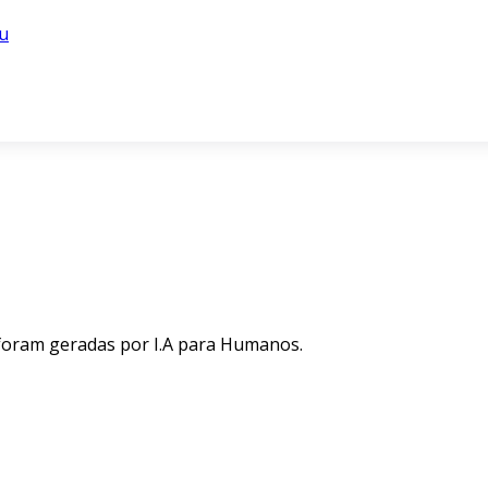
u
 foram geradas por I.A para Humanos.