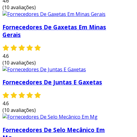
4.6
positivo
(10 avaliações)
compressores industriais e frigoríficos
misturadores e agitadores em processos
Fornecedores De Gaxetas Em Minas
químicos
Gerais
equipamentos utilizados na indústria
alimentícia e farmacêutica
4.6
sistemas de geração de energia, incluindo
(10 avaliações)
usinas termoelétricas
equipamentos em ambientes offshore e
Fornecedores De Juntas E Gaxetas
navais
aplicações em indústrias petroquímicas e
químicas
4.6
sistemas de refrigeração e climatização
(10 avaliações)
essas aplicações demonstram a versatilidade e
a eficácia dos selos mecânicos duplos em
Fornecedores De Selo Mecânico Em
manter a integridade dos sistemas,