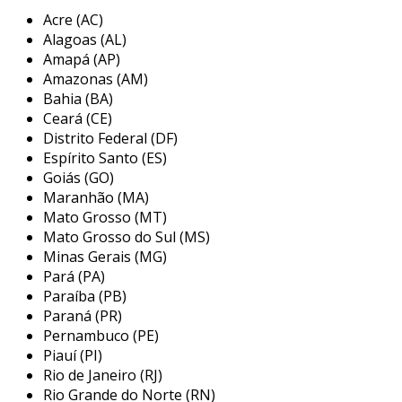
oferecer soluções efetivas, prezando sempre
Acre (AC)
pela qualidade e buscando garantir o mais alto
Alagoas (AL)
nível de satisfação de cada cliente.
Amapá (AP)
Amazonas (AM)
os selos mecânicos duplos são componentes
Bahia (BA)
essenciais em sistemas de bombeamento,
Ceará (CE)
projetados para evitar vazamentos de fluidos
Distrito Federal (DF)
em equipamentos rotativos, como bombas,
Espírito Santo (ES)
compressores e misturadores. eles atuam
Goiás (GO)
Maranhão (MA)
impedindo que líquidos ou gases escapem
Mato Grosso (MT)
entre o eixo giratório e a parte fixa do
Mato Grosso do Sul (MS)
equipamento, garantindo a integridade do
Minas Gerais (MG)
sistema. a linha de selos mecânicos é
Pará (PA)
desenvolvida para aplicações em diversas
Paraíba (PB)
máquinas, incluindo turbinas, reatores e
Paraná (PR)
sopradores, e está disponível em várias
Pernambuco (PE)
versões, como cartucho, simples, duplo,
Piauí (PI)
magnético e de molas múltiplas.
Rio de Janeiro (RJ)
Rio Grande do Norte (RN)