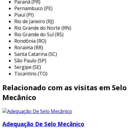
Paraná (PR)
tungstênio e grafite. esses selos são
Pernambuco (PE)
projetados para operar em altas temperaturas
Piauí (PI)
e pressões elevadas, garantindo vedação
Rio de Janeiro (RJ)
confiável em condições críticas, como a
Rio Grande do Norte (RN)
presença de produtos químicos corrosivos e
Rio Grande do Sul (RS)
Rondônia (RO)
solventes.
Roraima (RR)
as especificações técnicas de um selo mecânico
Santa Catarina (SC)
incluem parâmetros como o diâmetro do eixo,
São Paulo (SP)
Sergipe (SE)
dimensões da caixa de selagem, materiais dos
Tocantins (TO)
componentes e condições de operação. a
seleção do selo mais adequado é crucial para
Relacionado com as visitas em Selo
assegurar uma vedação eficiente e durável,
considerando fatores como a natureza do
Mecânico
fluido, sua viscosidade e a presença de sólidos.
a escolha dos materiais utilizados nas faces de
vedação e nos vedadores secundários é
Adequação De Selo Mecânico
fundamental para garantir a resistência e a
vida útil do produto.