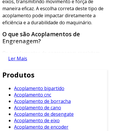
eixos, transmitindo movimento e força de
maneira eficaz. A escolha correta deste tipo de
acoplamento pode impactar diretamente a
eficiência e a durabilidade do maquinário.
O que são Acoplamentos de
Engrenagem?
Os acoplamentos de engrenagem consistem
Ler Mais
em duas engrenagens que se conectam,
geralmente montadas em eixos rotativos. Essa
Produtos
conexão é projetada para transmitir torque e
movimento entre os eixos, minimizando perdas
de energia.
Acoplamento bipartido
Acoplamento cnc
Além disso, esses acoplamentos são
Acoplamento de borracha
conhecidos por sua capacidade de compensar
Acoplamento de cano
desalinhamentos flexíveis e rigidez na
Acoplamento de desengate
Acoplamento de eixo
transmissão, oferecendo grande estabilidade.
Acoplamento de encoder