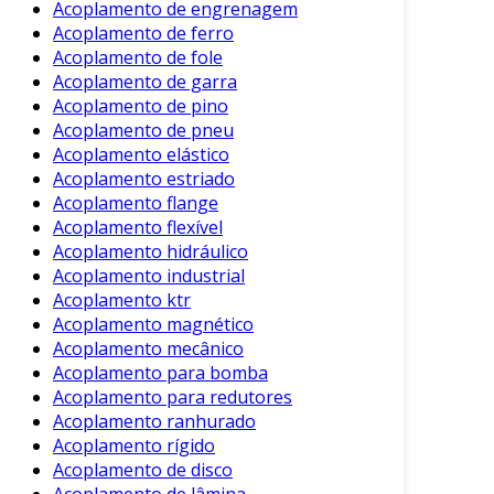
Vantagens dos Acoplamentos de
Acoplamento de engrenagem
Engrenagem
Acoplamento de ferro
Acoplamento de fole
Diversas características tornam os
Acoplamento de garra
acoplamentos de engrenagem uma escolha
Acoplamento de pino
favorável para aplicações industriais. Entre as
Acoplamento de pneu
Acoplamento elástico
principais vantagens, destacam-se:
Acoplamento estriado
Alta Eficiência de Transmissão
: A
Acoplamento flange
transmissão de torque é significativa,
Acoplamento flexível
Acoplamento hidráulico
resultando em menor perda de energia.
Acoplamento industrial
Compensação de Desalinhamento
:
Acoplamento ktr
Permitem algum grau de desalinhamento
Acoplamento magnético
entre os eixos, evitando danos.
Acoplamento mecânico
Acoplamento para bomba
Durabilidade
: Construídos com materiais
Acoplamento para redutores
resistentes, oferecem longa vida útil,
Acoplamento ranhurado
mesmo sob condições severas.
Acoplamento rígido
Redução de Vibrações
: Diminui as
Acoplamento de disco
vibrações e impactos que podem ocorrer