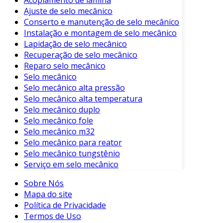
Acoplamento de lâmina
durante o funcionamento.
Ajuste de selo mecânico
Conserto e manutenção de selo mecânico
Tamanhos Compactos
: Geralmente,
Instalação e montagem de selo mecânico
ocupam menos espaço em comparação
Lapidação de selo mecânico
com outros tipos de acoplamentos.
Recuperação de selo mecânico
Reparo selo mecânico
Aplicações Comuns
Selo mecânico
Selo mecânico alta pressão
Os acoplamentos de engrenagem são
Selo mecânico alta temperatura
utilizados em uma variedade de indústrias e
Selo mecânico duplo
aplicações. Algumas delas incluem:
Selo mecânico fole
Selo mecânico m32
Indústria Automotiva
: Transmissão de
Selo mecânico para reator
movimento em sistemas de tração e
Selo mecânico tungstênio
direção.
Serviço em selo mecânico
Máquinas Pesadas
: Utilizados em
Sobre Nós
escavadeiras e tratores, garantindo
Mapa do site
transmissão eficiente de força.
Política de Privacidade
Equipamentos de Processamento
:
Termos de Uso