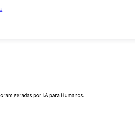
u
 foram geradas por I.A para Humanos.