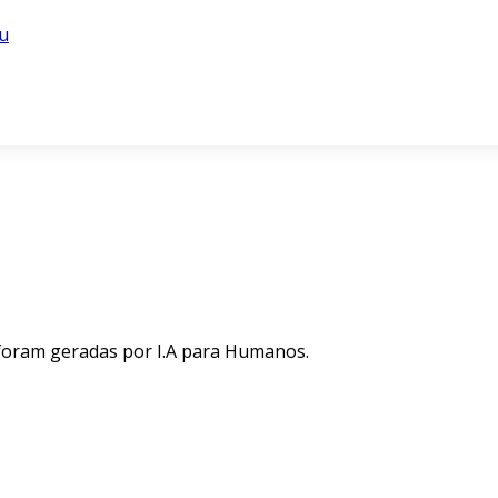
u
 foram geradas por I.A para Humanos.