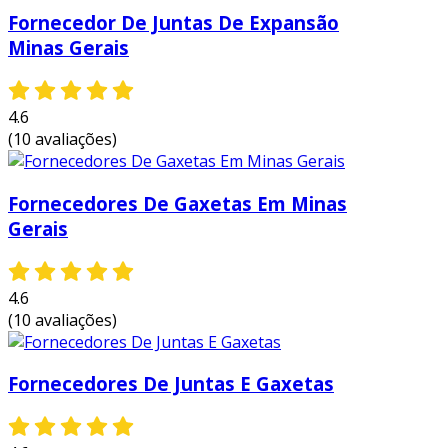
empresa inovadora, padrões possíveis por
Fornecedor De Juntas De Expansão
contar com escritório de alta qualidade onde
Minas Gerais
são realizadas as atividades e sustentabilidade
e tecnologia de seus produtos e serviços.
4.6
tudo isso, somado a uma equipe
(10 avaliações)
multidisciplinar de consultores associados e
equipe de alta qualidade, fecham todo o ciclo de
entrega com excelência para toda a carteira de
Fornecedores De Gaxetas Em Minas
clientes.
Gerais
4.6
(10 avaliações)
Fornecedores De Juntas E Gaxetas