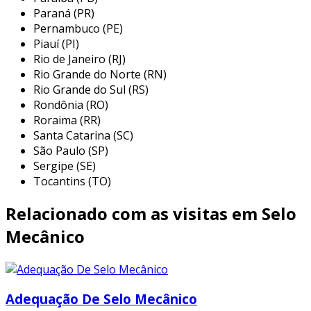
especializadas no segmento. esse tipo de
Paraná (PR)
cuidado ajuda a garantir a qualidade e
Pernambuco (PE)
Piauí (PI)
assertividade do serviço, além de evitar
Rio de Janeiro (RJ)
prejuízos com imprevistos e execuções mal
Rio Grande do Norte (RN)
elaboradas. assim, é possível poupar gastos
Rio Grande do Sul (RS)
desnecessários.
Rondônia (RO)
Roraima (RR)
existem diversos motivos para a mecflu selos
Santa Catarina (SC)
mecânicos ter se tornado destaque quando
São Paulo (SP)
pensamos em uma empresa que entrega
Sergipe (SE)
confiança e serviços de qualidade. alguns
Tocantins (TO)
desses motivos são:
Relacionado com as visitas em Selo
equipe multidisciplinar de consultores
associados;
Mecânico
profissionais com vasta experiência na
área de atuação;
equipe de alta qualidade;
Adequação De Selo Mecânico