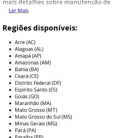
mais detalhes sobre manutenção de
selo mecânico
Ler Mais
se alguém quer achar
manutenção de selo
Regiões disponíveis:
mecânico
em uma empresa comprometida
com seus serviços, acha a mecflu selos
Acre (AC)
mecânicos. é possível encontrar selo mecânico
Alagoas (AL)
bomba ksb e selo mecânico tungstênio,
Amapá (AP)
focando em tecnologia e desenvolvimento no
Amazonas (AM)
que gera resultado ao cliente.
Bahia (BA)
Ceará (CE)
discorrendo ainda sobre
manutenção de selo
Distrito Federal (DF)
mecânico
, mais do que visar apenas
Espírito Santo (ES)
lucratividade, deve oferecer produtos e serviços
Goiás (GO)
que tenham ótima qualidade e assertividade,
Maranhão (MA)
detalhes que passam despercebidos e podem
Mato Grosso (MT)
gerar prejuízo futuros para os clientes.
Mato Grosso do Sul (MS)
Minas Gerais (MG)
é importante lembrar que o serviço deve
Pará (PA)
sempre ser prestado por empresas
Paraíba (PB)