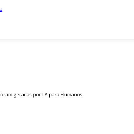
u
 foram geradas por I.A para Humanos.