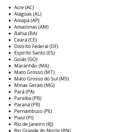
nossos produtos. temos como objetivo
Acre (AC)
oferecer soluções efetivas, prezando sempre
Alagoas (AL)
pela qualidade e buscando garantir o mais alto
Amapá (AP)
nível de satisfação de cada cliente.
Amazonas (AM)
Bahia (BA)
o selo mecânico para reatores é um
Ceará (CE)
componente vital em sistemas de
Distrito Federal (DF)
bombeamento industrial. ele é desenvolvido
Espírito Santo (ES)
para aplicações em bombas, compressores,
Goiás (GO)
Maranhão (MA)
misturadores, turbinas, reatores,
Mato Grosso (MT)
homogeneizadores, sopradores e sistemas a
Mato Grosso do Sul (MS)
gás. disponível em versões como cartucho,
Minas Gerais (MG)
simples, duplo, magnético, de fole metálico, de
Pará (PA)
molas múltiplas, mola wave, lip-seal e especiais
Paraíba (PB)
em carbeto de silício, tungstênio e grafite,
Paraná (PR)
esses selos são compatíveis com equipamentos
Pernambuco (PE)
de diversos fabricantes. os selos são
Piauí (PI)
projetados para operar em altas temperaturas
Rio de Janeiro (RJ)
e pressões elevadas, atendendo normas api e
Rio Grande do Norte (RN)