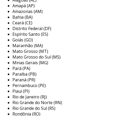
pela qualidade e buscando garantir o mais alto
Amapá (AP)
nível de satisfação de cada cliente.
Amazonas (AM)
Bahia (BA)
o selo mecânico bomba d'água é um
Ceará (CE)
componente essencial em sistemas de
Distrito Federal (DF)
bombeamento industrial, projetado para evitar
Espírito Santo (ES)
vazamentos de fluidos entre o eixo rotativo da
Goiás (GO)
Maranhão (MA)
bomba e a carcaça. essa vedação é crucial para
Mato Grosso (MT)
proteger o ambiente externo, os equipamentos
Mato Grosso do Sul (MS)
e, principalmente, as pessoas. a linha de selos
Minas Gerais (MG)
mecânicos da
lapsol
é desenvolvida para
Pará (PA)
aplicações em bombas, compressores,
Paraíba (PB)
misturadores, turbinas, reatores,
Paraná (PR)
homogeneizadores, sopradores e sistemas a
Pernambuco (PE)
gás. disponíveis em várias versões, como
Piauí (PI)
cartucho, simples, duplo, magnético, de fole
Rio de Janeiro (RJ)
metálico e outros, esses selos são compatíveis
Rio Grande do Norte (RN)
com equipamentos de renomados fabricantes.
Rio Grande do Sul (RS)
Rondônia (RO)