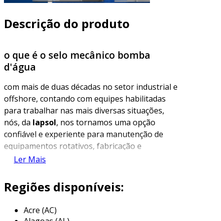
Descrição do produto
o que é o selo mecânico bomba
d'água
com mais de duas décadas no setor industrial e
offshore, contando com equipes habilitadas
para trabalhar nas mais diversas situações,
nós, da
lapsol
, nos tornamos uma opção
confiável e experiente para manutenção de
equipamentos rotativos, fabricação e
recuperação de selos mecânicos. possuímos
Ler Mais
todas as certificações e documentos que nos
habilitam a prestar serviços de manutenção
Regiões disponíveis:
com excelência, bem como na fabricação de
nossos produtos. temos como objetivo
Acre (AC)
oferecer soluções efetivas, prezando sempre
Alagoas (AL)