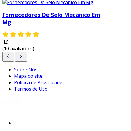
nossos clientes. a correta aplicação das gaxetas
e vedações industriais minas gerais não apenas
Fornecedores De Selo Mecânico Em
assegura a integridade dos sistemas, mas
Mg
também promove a sustentabilidade e a
eficiência operacional nas indústrias.
4.6
(10 avaliações)
Sobre Nós
Mapa do site
Política de Privacidade
Termos de Uso