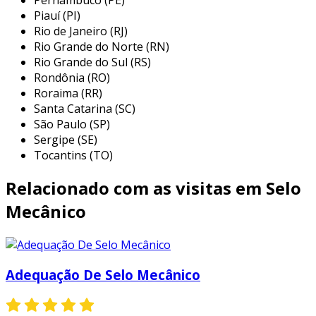
utilizadas em diversas aplicações,
Piauí (PI)
proporcionando vedação em eixos rotativos e
Rio de Janeiro (RJ)
evitando vazamentos. já as vedações
Rio Grande do Norte (RN)
industriais, que incluem selos mecânicos e
Rio Grande do Sul (RS)
Rondônia (RO)
juntas de expansão, são projetadas para
Roraima (RR)
suportar altas pressões e temperaturas,
Santa Catarina (SC)
assegurando a integridade dos sistemas.
São Paulo (SP)
Sergipe (SE)
as gaxetas e vedações industriais minas gerais
Tocantins (TO)
são projetadas para atender a diferentes
exigências do mercado, garantindo a
Relacionado com as visitas em Selo
confiabilidade e a durabilidade dos
equipamentos. com a utilização correta desses
Mecânico
componentes, é possível minimizar falhas
operacionais e aumentar a vida útil dos
sistemas, resultando em eficiência e economia
Adequação De Selo Mecânico
para as indústrias.
principais aplicações do gaxetas e