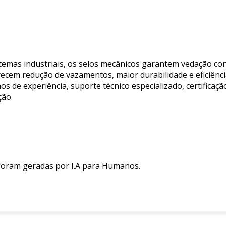
temas industriais, os selos mecânicos garantem vedação co
recem redução de vazamentos, maior durabilidade e eficiênc
de experiência, suporte técnico especializado, certificaçã
ção.
 foram geradas por I.A para Humanos.