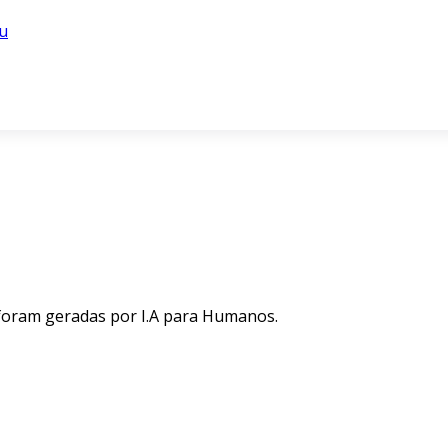
u
 foram geradas por I.A para Humanos.