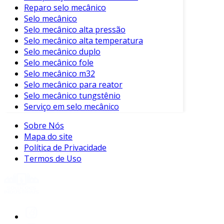
Reparo selo mecânico
Esses fatores tornam o acoplamento de fole
Selo mecânico
uma escolha atrativa em várias indústrias.
Selo mecânico alta pressão
Selo mecânico alta temperatura
Aplicações do Acoplamento de Fole
Selo mecânico duplo
Selo mecânico fole
Os acoplamentos de fole são amplamente
Selo mecânico m32
utilizados em diversas aplicações industriais.
Selo mecânico para reator
Algumas das áreas mais comuns incluem:
Selo mecânico tungstênio
Serviço em selo mecânico
Máquinas de Processamento
: Usados
em sistemas de transmissão de potência
Sobre Nós
em fábricas.
Mapa do site
Política de Privacidade
Setor Automotivo
: Presentes em
Termos de Uso
motores e transmissões, facilitando a
conexão de eixos.
Indústria de Energia
: Empregados em
turbinas e geradores para otimizar a
transmissão de energia.