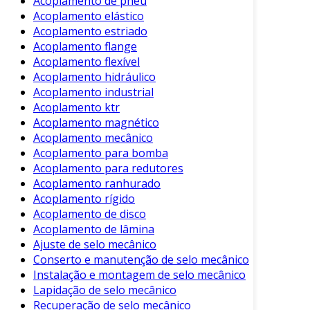
Acoplamento de pneu
Acoplamento elástico
Redução de Vibrações
: A flexibilidade do
Acoplamento estriado
fole ajuda a absorver vibrações,
Acoplamento flange
resultando em um funcionamento mais
Acoplamento flexível
Acoplamento hidráulico
suave.
Acoplamento industrial
Desalinhamento
: Permite compensar
Acoplamento ktr
certos desalinhamentos entre os eixos,
Acoplamento magnético
prolongando a vida útil dos componentes.
Acoplamento mecânico
Acoplamento para bomba
Baixa Manutenção
: A construção robusta
Acoplamento para redutores
minimiza a necessidade de manutenção
Acoplamento ranhurado
frequente.
Acoplamento rígido
Capacidade de Carga
: Consegue
Acoplamento de disco
suportar altas cargas, tornando-se ideal
Acoplamento de lâmina
para aplicações pesadas.
Ajuste de selo mecânico
Conserto e manutenção de selo mecânico
Alta Eficiência
: A transmissão de potência
Instalação e montagem de selo mecânico
é realizada com alta eficiência, sem perdas
Lapidação de selo mecânico
significativas.
Recuperação de selo mecânico