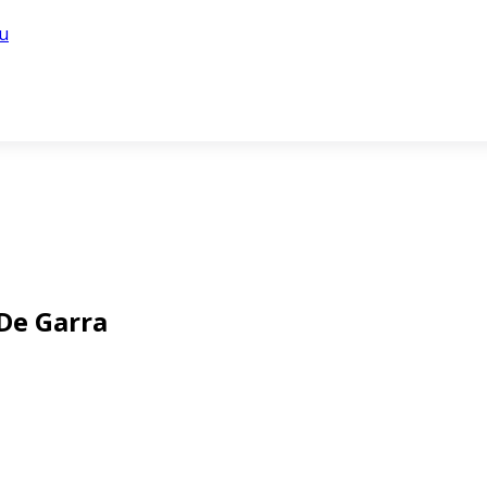
u
De Garra