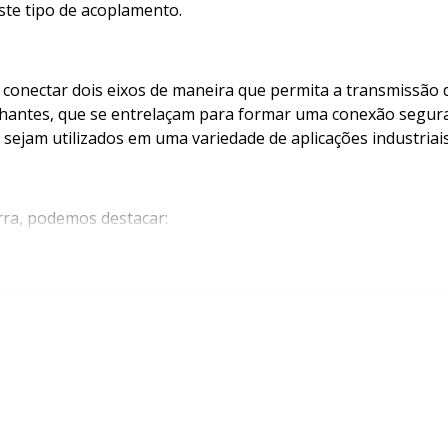
este tipo de acoplamento.
conectar dois eixos de maneira que permita a transmissão 
hantes, que se entrelaçam para formar uma conexão segura e
ejam utilizados em uma variedade de aplicações industriais
arra, podemos destacar:
exibilidade, o que ajuda a compensar desalinhamentos angula
coplamentos são ideais em ambientes de alto desempenho.
eles exigem pouca manutenção, resultando em eficiência ope
s que os tornam uma escolha popular em projetos de engenh