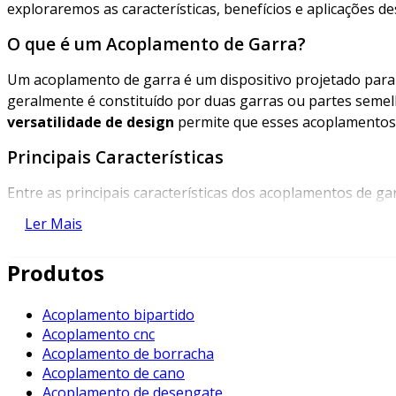
exploraremos as características, benefícios e aplicações d
O que é um Acoplamento de Garra?
Um acoplamento de garra é um dispositivo projetado para 
geralmente é constituído por duas garras ou partes semel
versatilidade de design
permite que esses acoplamentos s
Principais Características
Entre as principais características dos acoplamentos de g
Ler Mais
Flexibilidade
: A estrutura em garra permite certa fl
: Desenvolvidos para suportar altas cargas, esses a
Produtos
Baixa Manutenção
: Devido ao seu design robusto, 
Acoplamento bipartido
Vantagens do Acoplamento de Garra
Acoplamento cnc
Acoplamento de borracha
Os acoplamentos de garra oferecem uma série de vantagen
Acoplamento de cano
vantagens, destacam-se:
Acoplamento de desengate