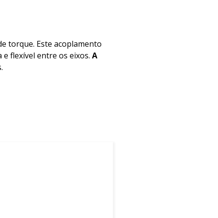
de torque. Este acoplamento
 flexível entre os eixos.
A
.
res ou radiais.
racional a longo prazo.
aria. Entre as principais