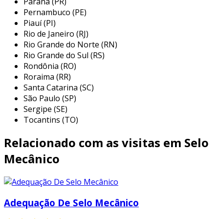
Paraná (PR)
dessas vedações é crucial para evitar
Pernambuco (PE)
vazamentos e garantir o funcionamento
Piauí (PI)
adequado de equipamentos.
Rio de Janeiro (RJ)
Rio Grande do Norte (RN)
as gaxetas e selos mecânicos desempenham
Rio Grande do Sul (RS)
um papel vital na manutenção da integridade
Rondônia (RO)
de sistemas, especialmente em ambientes onde
Roraima (RR)
a pressão e a temperatura podem variar. a
Santa Catarina (SC)
escolha correta desses componentes é
São Paulo (SP)
Sergipe (SE)
determinante para a durabilidade e a eficiência
Tocantins (TO)
dos equipamentos, evitando paradas não
programadas e reduzindo custos operacionais.
Relacionado com as visitas em Selo
além disso, a venda de gaxetas em minas gerais
Mecânico
abrange uma variedade de soluções que
atendem às necessidades específicas de cada
cliente, proporcionando segurança e
confiabilidade em operações industriais. com a
Adequação De Selo Mecânico
bhs bombas
, é possível contar com produtos