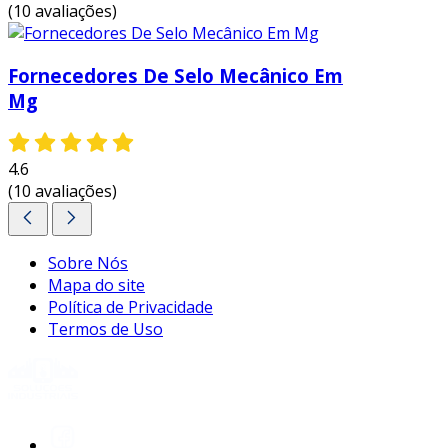
(10 avaliações)
gerais se torna uma solução estratégica para
empresas que buscam otimizar seus processos.
a
bhs bombas
, com sua expertise e variedade
Fornecedores De Selo Mecânico Em
de produtos, é um parceiro confiável para
Mg
atender a essas demandas, garantindo a
qualidade e a performance necessárias para o
sucesso operacional.
4.6
(10 avaliações)
Sobre Nós
Mapa do site
Política de Privacidade
Termos de Uso