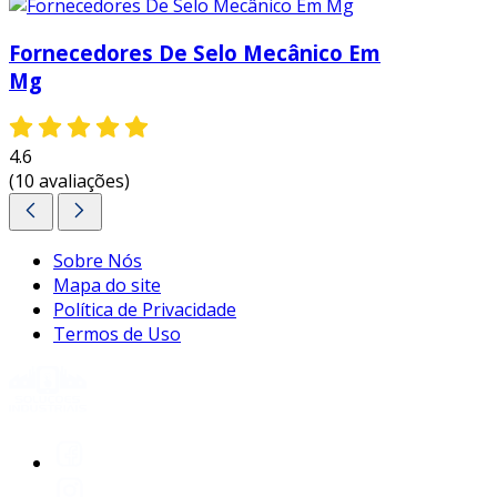
redução de custos com manutenção e aumento
da produtividade. portanto, é essencial que as
Fornecedores De Selo Mecânico Em
empresas considerem a qualidade e a
Mg
adequação desses componentes para suas
operações, assegurando assim um
desempenho otimizado e confiável.
4.6
(10 avaliações)
Sobre Nós
Mapa do site
Política de Privacidade
Termos de Uso