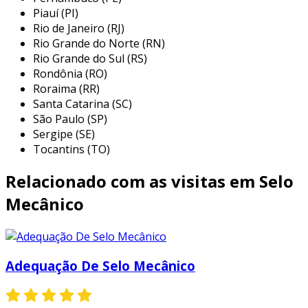
esses produtos são fundamentais para
Piauí (PI)
garantir a eficiência e a segurança de
Rio de Janeiro (RJ)
operações industriais, evitando perdas de
Rio Grande do Norte (RN)
materiais e contaminações.
Rio Grande do Sul (RS)
Rondônia (RO)
essas gaxetas são fabricadas a partir de
Roraima (RR)
materiais que oferecem resistência a altas
Santa Catarina (SC)
pressões e temperaturas, além de serem
São Paulo (SP)
Sergipe (SE)
compatíveis com uma variedade de fluidos. sua
Tocantins (TO)
aplicação é ampla, abrangendo desde sistemas
de bombas até equipamentos de grande porte,
Relacionado com as visitas em Selo
onde a vedação adequada é crucial para o
funcionamento eficiente e seguro das
Mecânico
máquinas.
as gaxetas de vedação para máquinas não
apenas ajudam a manter a integridade dos
Adequação De Selo Mecânico
sistemas, mas também contribuem para a
longevidade dos equipamentos, reduzindo a