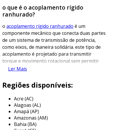
o que é o acoplamento rígido
ranhurado?
o
acoplamento rígido ranhurado
é um
componente mecânico que conecta duas partes
de um sistema de transmissão de potência,
como eixos, de maneira solidária. este tipo de
acoplamento é projetado para transmitir
torque e movimento rotacional sem permitir
deslocamentos ou folgas entre as partes
Ler Mais
acopladas. a ausência de flexibilidade é um dos
principais atributos desse componente,
Regiões disponíveis:
favorecendo aplicações onde a precisão e o
alinhamento são essenciais.
Acre (AC)
Alagoas (AL)
a ranhura presente nos acoplamentos rígidos
Amapá (AP)
serve para facilitar a montagem e o
Amazonas (AM)
alinhamento, permitindo um encaixe preciso
Bahia (BA)
entre as peças. isso não só melhora a eficiência