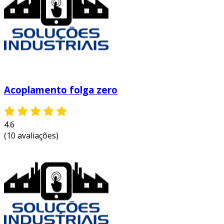
ranhurados são conhecidos por sua
durabilidade e resistência a condições adversas,
como variações de temperatura e umidade. isso
garante uma vida útil prolongada, reduzindo a
necessidade de paradas para manutenção.
outros benefícios incluem:
transmissão eficiente de torque:
eles
Acoplamento folga zero
garantem que a potência seja transmitida
de maneira eficiente, sem perda
significativa de energia.
4.6
(10 avaliações)
facilidade de instalação:
a ranhura
permite uma montagem mais simples e
rápida, economizando tempo em
processos de fabricação e manutenção.
custo-benefício:
embora possam ter um
custo inicial mais alto, a durabilidade e a
eficiência resultam em economias a longo