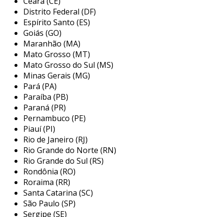
Ceará (CE)
da transmissão, mas também reduz o desgaste
Distrito Federal (DF)
prematuro e a necessidade de manutenção
Espírito Santo (ES)
frequente. além disso, sua construção robusta
Goiás (GO)
Maranhão (MA)
garante que eles sejam capazes de suportar
Mato Grosso (MT)
altas cargas e impactos, tornando-os uma
Mato Grosso do Sul (MS)
escolha comum em ambientes industriais.
Minas Gerais (MG)
principais aplicações do
Pará (PA)
acoplamento rígido ranhurado
Paraíba (PB)
Paraná (PR)
os acoplamentos rígidos ranhurados são
Pernambuco (PE)
Piauí (PI)
amplamente utilizados em diversas indústrias
Rio de Janeiro (RJ)
devido às suas características de alta
Rio Grande do Norte (RN)
resistência e precisão. eles são particularmente
Rio Grande do Sul (RS)
úteis em sistemas que requerem conexão firme
Rondônia (RO)
e estável entre os componentes. entre as
Roraima (RR)
principais aplicações, podemos destacar:
Santa Catarina (SC)
São Paulo (SP)
máquinas industriais:
usados em
Sergipe (SE)