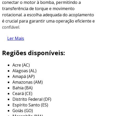
conectar o motor à bomba, permitindo a
transferência de torque e movimento
rotacional. a escolha adequada do acoplamento
é crucial para garantir uma operação eficiente e
confiável.
tipos de acoplamentos
Ler Mais
existem vários tipos de acoplamentos
Regiões disponíveis:
disponíveis no mercado, cada um com
características específicas. conhecer as opções
Acre (AC)
é fundamental para selecionar o acoplamento
Alagoas (AL)
mais adequado. entre os tipos mais comuns,
Amapá (AP)
destacam-se:
Amazonas (AM)
Bahia (BA)
acoplamentos rígidos
: não permitem
Ceará (CE)
qualquer deslocamento entre o eixo do
Distrito Federal (DF)
motor e da bomba. indicados para
Espírito Santo (ES)
sistemas onde o alinhamento é perfeito.
Goiás (GO)