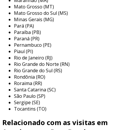
Maranhão (MA)
acoplamentos flexíveis
: compensam
Mato Grosso (MT)
pequenos desalinhamentos. são ideais
Mato Grosso do Sul (MS)
para aplicações onde essas variações são
Minas Gerais (MG)
frequentes.
Pará (PA)
acoplamentos de deslizamento
:
Paraíba (PB)
permitem que um eixo deslizem sobre o
Paraná (PR)
outro. esses são utilizados principalmente
Pernambuco (PE)
Piauí (PI)
em sistemas que exigem proteção contra
Rio de Janeiro (RJ)
sobrecargas.
Rio Grande do Norte (RN)
acoplamentos hidráulicos
: usam fluidos
Rio Grande do Sul (RS)
para transmitir potência. são
Rondônia (RO)
recomendados para aplicações onde é
Roraima (RR)
necessário um amortecimento de
Santa Catarina (SC)
vibrações.
São Paulo (SP)
Sergipe (SE)
acoplamentos magnéticos
:
Tocantins (TO)
proporcionam uma conexão sem contato
físico, eliminando atritos e aumentando a
Relacionado com as visitas em
eficiência.