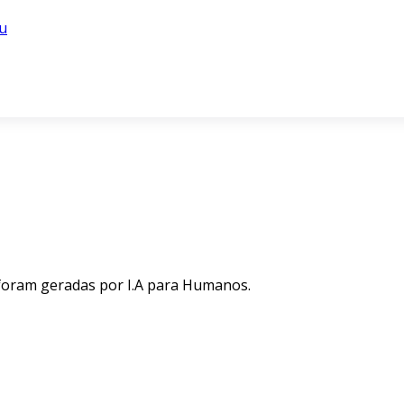
u
 foram geradas por I.A para Humanos.