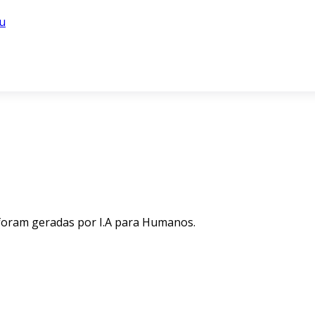
u
 foram geradas por I.A para Humanos.