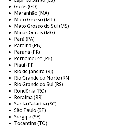
temperatura e ao tipo de fluido que o selo irá
Goiás (GO)
Maranhão (MA)
vedar. essa variedade de opções permite que os
Mato Grosso (MT)
selos mecânicos sejam utilizados em uma
Mato Grosso do Sul (MS)
ampla gama de indústrias, como petroquímica,
Minas Gerais (MG)
alimentícia e farmacêutica.
Pará (PA)
principais aplicações do selo
Paraíba (PB)
Paraná (PR)
mecânico
Pernambuco (PE)
Piauí (PI)
os selos mecânicos têm um papel essencial em
Rio de Janeiro (RJ)
diversas aplicações industriais, onde a
Rio Grande do Norte (RN)
estanqueidade é uma prioridade. com sua
Rio Grande do Sul (RS)
capacidade de evitar vazamentos, eles são
Rondônia (RO)
amplamente utilizados em sistemas de
Roraima (RR)
bombeamento, compressão e transporte de
Santa Catarina (SC)
fluidos. entre os principais campos de aplicação,
São Paulo (SP)
destacam-se:
Sergipe (SE)
Tocantins (TO)
indústria de processamento químico: