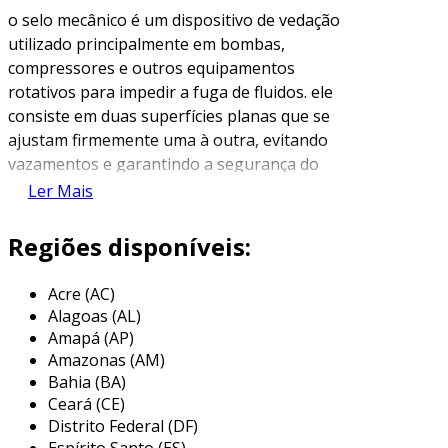
o selo mecânico é um dispositivo de vedação
utilizado principalmente em bombas,
compressores e outros equipamentos
rotativos para impedir a fuga de fluidos. ele
consiste em duas superfícies planas que se
ajustam firmemente uma à outra, evitando
vazamentos e garantindo a segurança do
sistema. a eficiência do selo mecânico é crucial
Ler Mais
para o funcionamento adequado de máquinas,
especialmente em ambientes industriais onde a
Regiões disponíveis:
contaminação e o desperdício de líquidos
podem gerar custos altos.
Acre (AC)
Alagoas (AL)
os selos mecânicos são fabricados em diversos
Amapá (AP)
materiais, como cerâmica, carbeto de silício,
Amazonas (AM)
grafite e elastômeros, dependendo da aplicação
Bahia (BA)
e das condições de operação. a escolha do
Ceará (CE)
material adequado é fundamental, pois afeta
Distrito Federal (DF)
diretamente a resistência ao desgaste, à
Espírito Santo (ES)