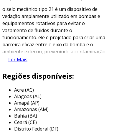
o selo mecânico tipo 21 é um dispositivo de
vedação amplamente utilizado em bombas e
equipamentos rotativos para evitar o
vazamento de fluidos durante o
funcionamento. ele é projetado para criar uma
barreira eficaz entre o eixo da bomba e o
ambiente externo, prevenindo a contaminação
do meio e a perda do líquido tratado. sua
Ler Mais
configuração típica é composta por
componentes como um anel de vedação, mola e
Regiões disponíveis:
superfícies de contato que garantem um
fechamento hermético.
Acre (AC)
Alagoas (AL)
comumente, os selos mecânicos são utilizados
Amapá (AP)
em aplicações que envolvem líquidos
Amazonas (AM)
corrosivos, quentes ou abrasivos. o selo
Bahia (BA)
mecânico tipo 21 é conhecido por sua
Ceará (CE)
resistência e durabilidade, tornando-o uma
Distrito Federal (DF)