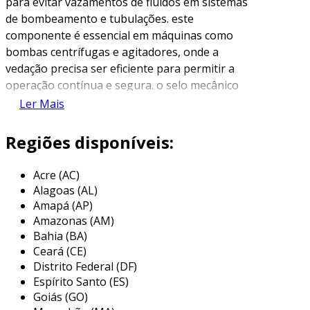
para evitar vazamentos de fluidos em sistemas
de bombeamento e tubulações. este
componente é essencial em máquinas como
bombas centrífugas e agitadores, onde a
vedação precisa ser eficiente para permitir a
operação contínua e segura. o selo mecânico
funciona por meio de duas superfícies que se
Ler Mais
ajustam de forma precisa, criando uma barreira
que impede a saída do líquido ou gás, mesmo
Regiões disponíveis:
sob pressão.
Acre (AC)
geralmente, os selos mecânicos são fabricados
Alagoas (AL)
com materiais que oferecem alta resistência ao
Amapá (AP)
desgaste e à corrosão, como carbono, cerâmica
Amazonas (AM)
e metais especiais. a escolha dos materiais e do
Bahia (BA)
design do selo depende do tipo de fluido a ser
Ceará (CE)
vedado, da temperatura e da pressão do
Distrito Federal (DF)
sistema onde será aplicado. a durabilidade e a
Espírito Santo (ES)
eficiência do selo mecânico desempenham um
Goiás (GO)