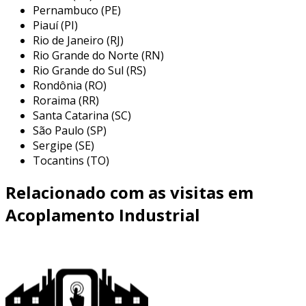
assistências técnicas. o compromisso da caliper
Pernambuco (PE)
Piauí (PI)
com a solução de problemas e a qualidade de
Rio de Janeiro (RJ)
seus produtos e serviços são os pilares que
Rio Grande do Norte (RN)
sustentam sua reputação no mercado.
Rio Grande do Sul (RS)
Rondônia (RO)
Roraima (RR)
Santa Catarina (SC)
São Paulo (SP)
Sergipe (SE)
Tocantins (TO)
Relacionado com as visitas em
Acoplamento Industrial