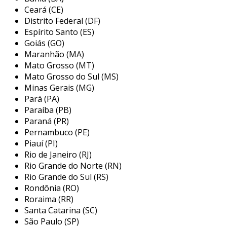
Ceará (CE)
formação, a equipe comercial conta com mais
Distrito Federal (DF)
de uma década de experiência no mercado, o
Espírito Santo (ES)
que proporciona confiança e expertise no
Goiás (GO)
atendimento às necessidades dos clientes.
Maranhão (MA)
comprometida em oferecer soluções eficazes e
Mato Grosso (MT)
inovadoras, a acopmax busca atender as
Mato Grosso do Sul (MS)
demandas de indústrias com produtos que
Minas Gerais (MG)
garantem excelência e desempenho.
Pará (PA)
Paraíba (PB)
Paraná (PR)
Pernambuco (PE)
Piauí (PI)
Rio de Janeiro (RJ)
Rio Grande do Norte (RN)
Rio Grande do Sul (RS)
Rondônia (RO)
Roraima (RR)
Santa Catarina (SC)
São Paulo (SP)