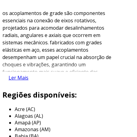
os acoplamentos de grade são componentes
essenciais na conexão de eixos rotativos,
projetados para acomodar desalinhamentos
radiais, angulares e axiais que ocorrem em
sistemas mecânicos. fabricados com grades
elásticas em aço, esses acoplamentos
desempenham um papel crucial na absorção de
choques e vibrações, garantindo um
funcionamento mais suave e eficiente das
Ler Mais
máquinas envolvidas. além disso, são ideais
para aplicações mais robustas, onde a
Regiões disponíveis:
durabilidade e a resistência a desgastes são
exigências primordiais.
Acre (AC)
a acopmax acoplamentos é uma empresa
Alagoas (AL)
recém-criada que se dedica a fornecer
Amapá (AP)
acoplamentos de qualidade para diversos
Amazonas (AM)
setores industriais. apesar da sua recente
Bahia (BA)