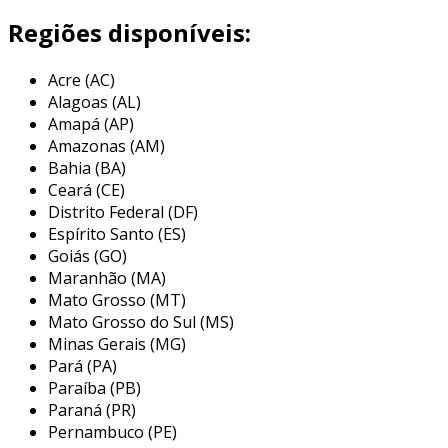
para aplicações mais robustas, onde a
Regiões disponíveis:
durabilidade e a resistência a desgastes são
exigências primordiais.
Acre (AC)
a acopmax acoplamentos é uma empresa
Alagoas (AL)
recém-criada que se dedica a fornecer
Amapá (AP)
acoplamentos de qualidade para diversos
Amazonas (AM)
setores industriais. apesar da sua recente
Bahia (BA)
Ceará (CE)
formação, a equipe comercial conta com mais
Distrito Federal (DF)
de uma década de experiência no mercado, o
Espírito Santo (ES)
que proporciona confiança e expertise no
Goiás (GO)
atendimento às necessidades dos clientes.
Maranhão (MA)
comprometida em oferecer soluções eficazes e
Mato Grosso (MT)
inovadoras, a acopmax busca atender as
Mato Grosso do Sul (MS)
demandas de indústrias com produtos que
Minas Gerais (MG)
garantem excelência e desempenho.
Pará (PA)
Paraíba (PB)
Paraná (PR)
Pernambuco (PE)