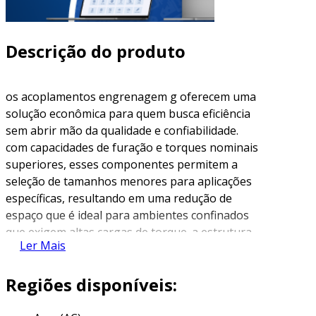
Descrição do produto
os acoplamentos engrenagem g oferecem uma
solução econômica para quem busca eficiência
sem abrir mão da qualidade e confiabilidade.
com capacidades de furação e torques nominais
superiores, esses componentes permitem a
seleção de tamanhos menores para aplicações
específicas, resultando em uma redução de
espaço que é ideal para ambientes confinados
que exigem altas cargas de torque. a estrutura
Ler Mais
dos acoplamentos g, que é torsionalmente
rígida, conta com dentes dos cubos abaulados
Regiões disponíveis:
em formato tríplice crown, sendo capaz de
compensar desalinhamentos angulares, radiais