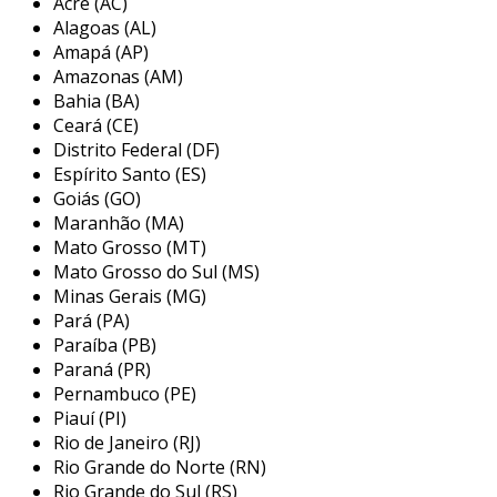
e axiais. esses acoplamentos são especialmente
Acre (AC)
Alagoas (AL)
indicados para instalações na saída de
Amapá (AP)
redutores, garantindo melhorias significativas
Amazonas (AM)
na operação.
Bahia (BA)
Ceará (CE)
a acopmax acoplamentos é uma fornecedora
Distrito Federal (DF)
inovadora, recém-criada e comprometida em
Espírito Santo (ES)
atender a diversas indústrias e fábricas com a
Goiás (GO)
oferta de acoplamentos de qualidade. embora
Maranhão (MA)
seja uma empresa nova, a equipe no setor
Mato Grosso (MT)
comercial acumula mais de uma década de
Mato Grosso do Sul (MS)
experiência no mercado, garantindo um
Minas Gerais (MG)
atendimento diferenciado e eficaz. com foco na
Pará (PA)
satisfação do cliente, buscam desenvolver
Paraíba (PB)
soluções que atendam às necessidades
Paraná (PR)
específicas de cada projeto, sempre mantendo
Pernambuco (PE)
Piauí (PI)
padrões de qualidade e confiabilidade nos
Rio de Janeiro (RJ)
produtos.
Rio Grande do Norte (RN)
Rio Grande do Sul (RS)