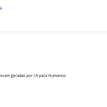
u
 foram geradas por I.A para Humanos.