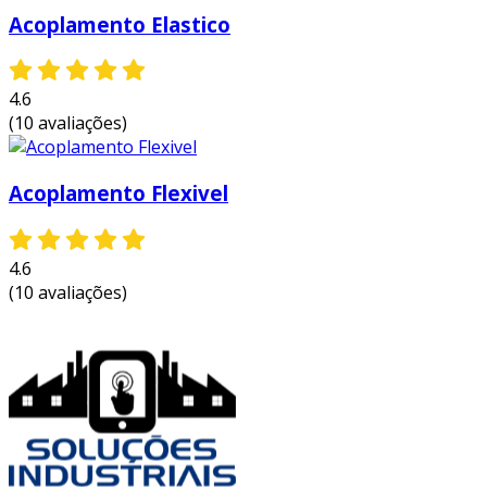
principais vantagens incluem:
Acoplamento Elastico
menor custo com manutenção:
o design
flexível e robusto reduz a necessidade de
4.6
reparos frequentes e substituições.
(10 avaliações)
eficiência de transmissão:
a
transferência de torque eficaz minimiza
Acoplamento Flexivel
perdas e otimiza o desempenho do
sistema.
versatilidade:
disponível em diversos
4.6
modelos e configurações, adaptando-se a
(10 avaliações)
diferentes aplicações e exigências de
projeto.
facilidade de instalação:
projetado para
uma instalação simples e rápida,
diminuindo o tempo de inatividade.
essas vantagens fazem do acoplamento falk