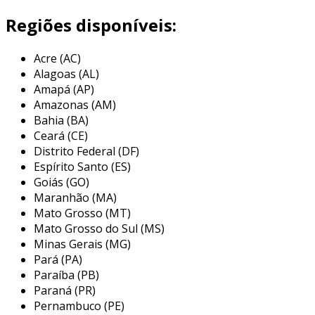
desenvolvido pela falk corporation, o
Regiões disponíveis:
acoplamento é conhecido por seu design
robusto e variedade de estilos, que incluem
Acre (AC)
acoplamentos de alta performance e
Alagoas (AL)
acoplamentos flexíveis. cada tipo é projetado
Amapá (AP)
para atender a aplicações específicas,
Amazonas (AM)
garantindo o melhor desempenho e
Bahia (BA)
confiabilidade em sistemas de transmissão de
Ceará (CE)
potência.
Distrito Federal (DF)
Espírito Santo (ES)
principais aplicações do
Goiás (GO)
acoplamento falk
Maranhão (MA)
Mato Grosso (MT)
o acoplamento falk é versátil e pode ser
Mato Grosso do Sul (MS)
encontrado em diversas indústrias,
Minas Gerais (MG)
assegurando eficiência e segurança nas
Pará (PA)
operações. entre suas principais aplicações,
Paraíba (PB)
destacam-se:
Paraná (PR)
Pernambuco (PE)