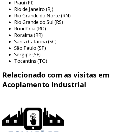
indústria petroquímica:
utilizado em
Piauí (PI)
processos de bombeamento e transporte
Rio de Janeiro (RJ)
de fluidos, garantindo a integridade do
Rio Grande do Norte (RN)
sistema de transmissão.
Rio Grande do Sul (RS)
Rondônia (RO)
geração de energia:
fundamental em
Roraima (RR)
usinas elétricas para conectar geradores
Santa Catarina (SC)
e motores, permitindo a transmissão
São Paulo (SP)
eficaz de energia.
Sergipe (SE)
Tocantins (TO)
mineração:
suporta as demandas severas
de equipamentos pesados, como
Relacionado com as visitas em
britadores e transportadores,
minimizando o desgaste e prolongando a
Acoplamento Industrial
vida útil.
indústria de papel e celulose:
aplica-se
em máquinas de papel para a transmissão
de força entre motores e cilindros,
otimizando o desempenho da produção.