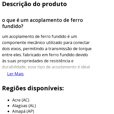
Descrição do produto
o que é um acoplamento de ferro
fundido?
um acoplamento de ferro fundido é um
componente mecânico utilizado para conectar
dois eixos, permitindo a transmissão de torque
entre eles. fabricado em ferro fundido devido
às suas propriedades de resistência e
durabilidade, esse tipo de acoplamento é ideal
para aplicações em ambientes industriais e de
Ler Mais
alta carga. o ferro fundido oferece uma
combinação de rigidez, resistência ao desgaste
Regiões disponíveis:
e capacidade de suportar impactos, tornando
os acoplamentos de ferro fundido uma escolha
Acre (AC)
popular em diversas indústrias.
Alagoas (AL)
Amapá (AP)
esses acoplamentos podem ser encontrados