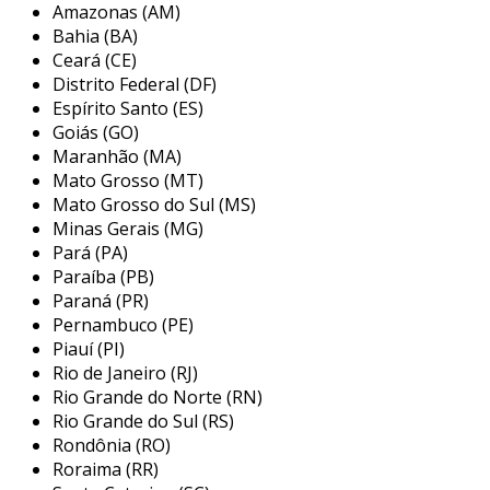
Amazonas (AM)
em várias formas e tamanhos, adaptando-se às
Bahia (BA)
especificidades de diferentes máquinas e
Ceará (CE)
sistemas. sua construção robusta permite que
Distrito Federal (DF)
possam lidar com condições adversas, como
Espírito Santo (ES)
variações de temperatura e umidade, o que
Goiás (GO)
Maranhão (MA)
aumenta sua vida útil em operações contínuas.
Mato Grosso (MT)
principais aplicações do
Mato Grosso do Sul (MS)
acoplamento de ferro fundido
Minas Gerais (MG)
Pará (PA)
os acoplamentos de ferro fundido são
Paraíba (PB)
amplamente utilizados em equipamentos de
Paraná (PR)
movimentação, acionamentos e sistemas de
Pernambuco (PE)
Piauí (PI)
transmissão de energia em diversas áreas. suas
Rio de Janeiro (RJ)
aplicações incluem:
Rio Grande do Norte (RN)
indústria de manufatura:
utilizados
Rio Grande do Sul (RS)
Rondônia (RO)
para acoplar motores a redutores e
Roraima (RR)
outros equipamentos, garantindo a