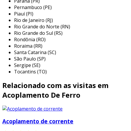
Paraná (PR)
existe necessidade de compensação de
Pernambuco (PE)
Piauí (PI)
desalinhamentos ou absorção de choques.
Rio de Janeiro (RJ)
entre as principais aplicações, podemos
Rio Grande do Norte (RN)
destacar:
Rio Grande do Sul (RS)
Rondônia (RO)
indústria de mineração:
utilizados em
Roraima (RR)
equipamentos como transportadores,
Santa Catarina (SC)
quebradores e moinhos, onde é crucial
São Paulo (SP)
manter a integração entre eixos, mesmo
Sergipe (SE)
sob condições adversas.
Tocantins (TO)
indústria metalúrgica:
essenciais em
Relacionado com as visitas em
prensas e fornos, suportando altas
temperaturas e proporcionando um
Acoplamento De Ferro
funcionamento contínuo e eficiente.
indústria de papel e celulose:
utilizados
em máquinas de papel, onde a
Acoplamento de corrente
transmissão eficiente de torque é
necessária para manter a qualidade do