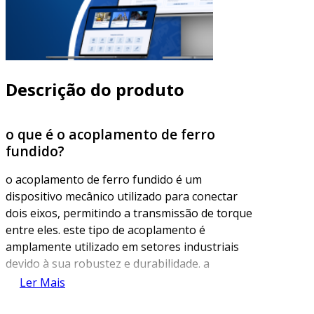
Descrição do produto
o que é o acoplamento de ferro
fundido?
o acoplamento de ferro fundido é um
dispositivo mecânico utilizado para conectar
dois eixos, permitindo a transmissão de torque
entre eles. este tipo de acoplamento é
amplamente utilizado em setores industriais
devido à sua robustez e durabilidade. a
principal função do acoplamento é alinhar os
Ler Mais
eixos e absorver vibrações, evitando danos aos
equipamentos conectados.