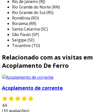
Rio de Janeiro (RJ)
dos principais setores que utilizam esse tipo de
Rio Grande do Norte (RN)
acoplamento incluem:
Rio Grande do Sul (RS)
Rondônia (RO)
indústria alimentícia:
utilizado em
Roraima (RR)
equipamentos de processamento e
Santa Catarina (SC)
transporte de alimentos devido à sua
São Paulo (SP)
resistência à corrosão.
Sergipe (SE)
setor de mineração:
ideal para máquinas
Tocantins (TO)
pesadas que operam em condições
Relacionado com as visitas em
adversas e exigem alta durabilidade.
indústria petroquímica:
empregado em
Acoplamento De Ferro
bombas e compressores, onde a eficiência
na transferência de torque é essencial.
setor de papel e celulose:
utilizado em
Acoplamento de corrente
sistemas de movimentação e transporte
de fibras e produtos acabados.
4.6
essas aplicações demonstram a robustez e a
(10 avaliações)
confiabilidade dos acoplamentos de ferro