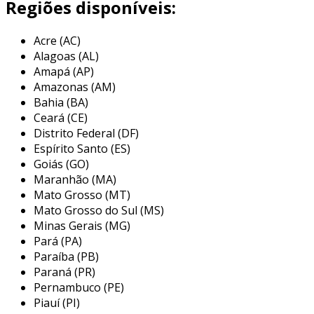
Regiões disponíveis:
a estrutura do acoplamento de ferro fundido se
Acre (AC)
caracteriza por sua resistência ao desgaste e à
Alagoas (AL)
corrosão, o que o torna ideal para aplicações
Amapá (AP)
em ambientes severos. a composição em ferro
Amazonas (AM)
fundido proporciona uma alta capacidade de
Bahia (BA)
carga, além de ser capaz de suportar
Ceará (CE)
temperaturas elevadas e variações térmicas, o
Distrito Federal (DF)
que é fundamental em maquinários industriais.
Espírito Santo (ES)
Goiás (GO)
principais aplicações do
Maranhão (MA)
acoplamento de ferro fundido
Mato Grosso (MT)
Mato Grosso do Sul (MS)
os acoplamentos de ferro fundido são versáteis
Minas Gerais (MG)
e desempenham papel crucial em diversas
Pará (PA)
aplicações industriais. eles são usados em
Paraíba (PB)
máquinas e equipamentos que demandam uma
Paraná (PR)
transmissão eficiente de energia, como
Pernambuco (PE)
Piauí (PI)
motores, redutores e compressores. alguns