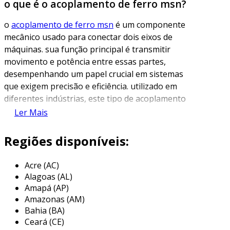
o que é o acoplamento de ferro msn?
o
acoplamento de ferro msn
é um componente
mecânico usado para conectar dois eixos de
máquinas. sua função principal é transmitir
movimento e potência entre essas partes,
desempenhando um papel crucial em sistemas
que exigem precisão e eficiência. utilizado em
diferentes indústrias, este tipo de acoplamento
é conhecido por sua robustez e alta capacidade
Ler Mais
de suportar cargas elevadas.
Regiões disponíveis:
esse acoplamento é feito de ferro fundido e
pertence à categoria de acoplamentos rígidos,
Acre (AC)
que não permitem desvios angulares ou axiais
Alagoas (AL)
entre os eixos. a estrutura do acoplamento de
Amapá (AP)
ferro msn, com sua alta resistência, torna-o
Amazonas (AM)
ideal para aplicações em que a durabilidade e a
Bahia (BA)
confiabilidade são essenciais. essa característica
Ceará (CE)
é aproximada ao que os engenheiros e técnicos