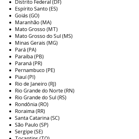
Distrito Federal (DF)
buscam ao selecionar componentes para
Espírito Santo (ES)
operar em ambientes industriais exigentes.
Goiás (GO)
Maranhão (MA)
principais aplicações do
Mato Grosso (MT)
acoplamento de ferro msn
Mato Grosso do Sul (MS)
Minas Gerais (MG)
os acoplamentos de ferro msn são amplamente
Pará (PA)
utilizados em diversas aplicações industriais
Paraíba (PB)
devido à sua eficiência e resistência. entre os
Paraná (PR)
setores que se beneficiam desse tipo de
Pernambuco (PE)
Piauí (PI)
acoplamento, destacam-se:
Rio de Janeiro (RJ)
indústria automotiva:
utilizados em
Rio Grande do Norte (RN)
transmissões, auxiliando na transferência
Rio Grande do Sul (RS)
Rondônia (RO)
de torque entre motor e rodas.
Roraima (RR)
máquinas industriais:
presentes em
Santa Catarina (SC)
compressores, bombas e geradores,
São Paulo (SP)
garantindo a transferência de potência
Sergipe (SE)
necessária para o funcionamento
Tocantins (TO)