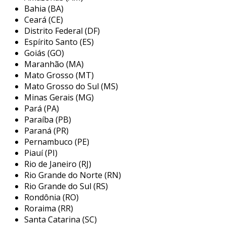
caso de falha de uma das superfícies, a
Bahia (BA)
segunda superfície ainda pode garantir a
Ceará (CE)
vedação, reduzindo assim o risco de
Distrito Federal (DF)
contaminação do meio ambiente e danos ao
Espírito Santo (ES)
equipamento. essa característica torna-o
Goiás (GO)
Maranhão (MA)
indispensável em indústrias como
Mato Grosso (MT)
petroquímica, farmacêutica e de alimentos,
Mato Grosso do Sul (MS)
onde os padrões de segurança são rigorosos.
Minas Gerais (MG)
principais aplicações do selo
Pará (PA)
mecânico duplo
Paraíba (PB)
Paraná (PR)
os selos mecânicos duplos são utilizados em
Pernambuco (PE)
Piauí (PI)
uma variedade de setores industriais devido à
Rio de Janeiro (RJ)
sua robustez e confiabilidade. eles são ideais
Rio Grande do Norte (RN)
para aplicações que exigem vedação de fluidos
Rio Grande do Sul (RS)
de alta pressão e temperatura, bem como em
Rondônia (RO)
situações onde o fluido pode ser corrosivo ou
Roraima (RR)
tóxico. algumas das principais aplicações
Santa Catarina (SC)
incluem: