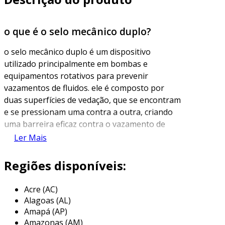
o que é o selo mecânico duplo?
o selo mecânico duplo é um dispositivo
utilizado principalmente em bombas e
equipamentos rotativos para prevenir
vazamentos de fluidos. ele é composto por
duas superfícies de vedação, que se encontram
e se pressionam uma contra a outra, criando
uma barreira eficaz contra o vazamento de
líquido. essa configuração é frequentemente
Ler Mais
utilizada em aplicações onde a segurança é
prioritária e onde os fluidos envolvidos podem
Regiões disponíveis:
ser perigosos ou nocivos.
Acre (AC)
a principal vantagem do selo mecânico duplo é
Alagoas (AL)
a sua capacidade de oferecer proteção adicional
Amapá (AP)
em comparação ao selo mecânico simples. no
Amazonas (AM)