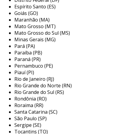
garantir um desempenho confiável e
Espírito Santo (ES)
duradouro.
Goiás (GO)
Maranhão (MA)
principais aplicações do selo
Mato Grosso (MT)
mecânico tipo 21
Mato Grosso do Sul (MS)
Minas Gerais (MG)
devido à sua versatilidade, o selo mecânico tipo
Pará (PA)
21 é utilizado em uma variedade de indústrias,
Paraíba (PB)
sendo especialmente relevante em setores que
Paraná (PR)
demandam alta confiabilidade em seus
Pernambuco (PE)
Piauí (PI)
sistemas. dentre as principais aplicações,
Rio de Janeiro (RJ)
podemos destacar:
Rio Grande do Norte (RN)
pumps:
comumente utilizado em bombas
Rio Grande do Sul (RS)
Rondônia (RO)
centrífugas e de pressão, garantindo a
Roraima (RR)
vedação eficaz de líquidos, evitando
Santa Catarina (SC)
perdas de eficiência e contaminação.
São Paulo (SP)
compressores:
essencial em
Sergipe (SE)
compressores de ar e refrigerantes, onde
Tocantins (TO)