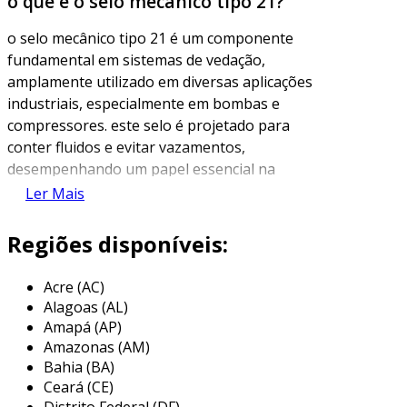
o que é o selo mecânico tipo 21?
o selo mecânico tipo 21 é um componente
fundamental em sistemas de vedação,
amplamente utilizado em diversas aplicações
industriais, especialmente em bombas e
compressores. este selo é projetado para
conter fluidos e evitar vazamentos,
desempenhando um papel essencial na
manutenção da eficiência operacional e
Ler Mais
segurança dos equipamentos.
Regiões disponíveis:
com uma construção robusta, o selo mecânico
tipo 21 geralmente consiste em duas
Acre (AC)
superfícies de vedação, uma fixa e outra
Alagoas (AL)
rotativa, que são pressionadas entre si. essa
Amapá (AP)
configuração permite a criação de uma barreira
Amazonas (AM)
eficaz contra vazamentos, mesmo sob altas
Bahia (BA)
pressões e temperaturas. a precisão na
Ceará (CE)
fabricação dessas superfícies é crucial para
Distrito Federal (DF)